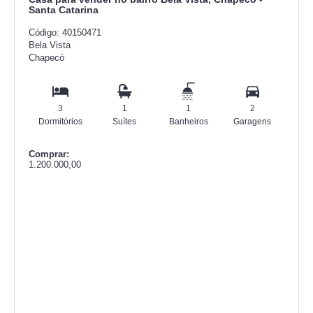
Casa para vender no bairro Bela Vista, Chapecó -
Santa Catarina
Código: 40150471
Bela Vista
Chapecó
3
1
1
2
Dormitórios
Suítes
Banheiros
Garagens
Comprar:
1.200.000,00