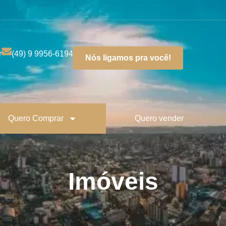
r
(49) 9 9956-6194
Nós ligamos pra você!
Quero Comprar
Quero vender
Imóveis