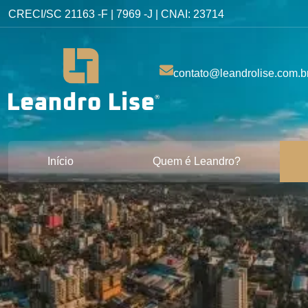
CRECI/SC 21163 -F | 7969 -J | CNAI: 23714
contato@leandrolise.com.b
Início
Quem é Leandro?