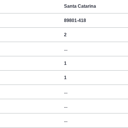
Santa Catarina
89801-418
2
...
1
1
...
...
...