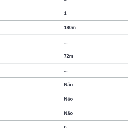
1
180m
...
72m
...
Não
Não
Não
0