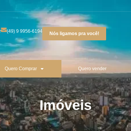
r
(49) 9 9956-6194
Nós ligamos pra você!
Quero Comprar
Quero vender
Imóveis