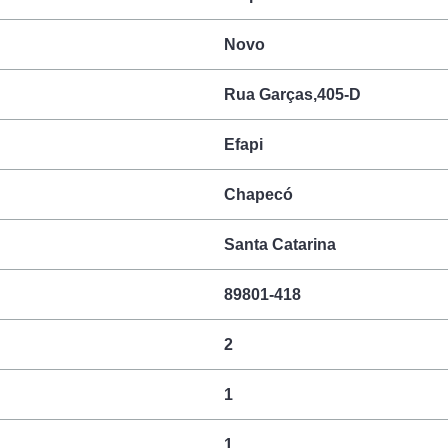
Novo
Rua Garças,405-D
Efapi
Chapecó
Santa Catarina
89801-418
2
1
1