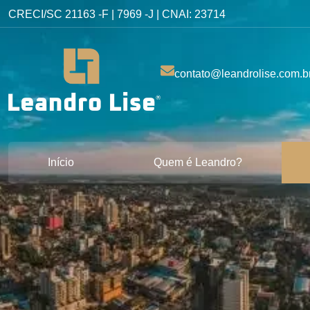
CRECI/SC 21163 -F | 7969 -J | CNAI: 23714
contato@leandrolise.com.b
Início
Quem é Leandro?