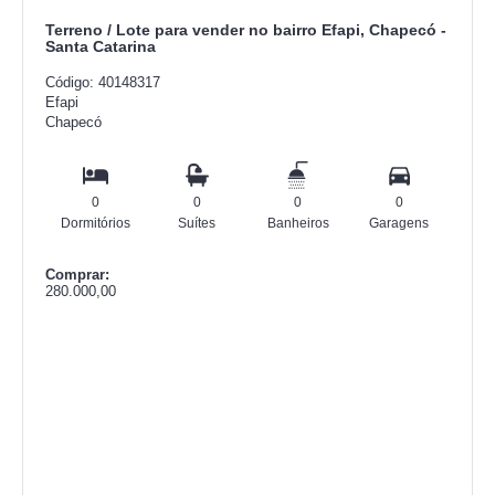
Terreno / Lote para vender no bairro Efapi, Chapecó -
Santa Catarina
Código: 40148317
Efapi
Chapecó
0
0
0
0
Dormitórios
Suítes
Banheiros
Garagens
Comprar:
280.000,00