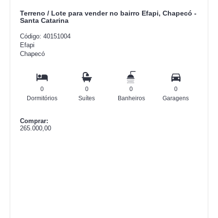
Terreno / Lote para vender no bairro Efapi, Chapecó -
Santa Catarina
Código: 40151004
Efapi
Chapecó
0
0
0
0
Dormitórios
Suítes
Banheiros
Garagens
Comprar:
265.000,00