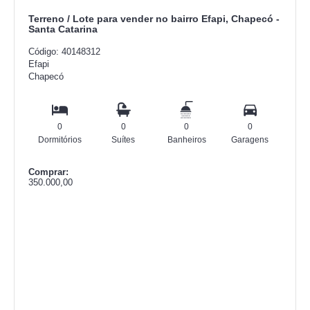
Terreno / Lote para vender no bairro Efapi, Chapecó -
Santa Catarina
Código: 40148312
Efapi
Chapecó
0
0
0
0
Dormitórios
Suítes
Banheiros
Garagens
Comprar:
350.000,00