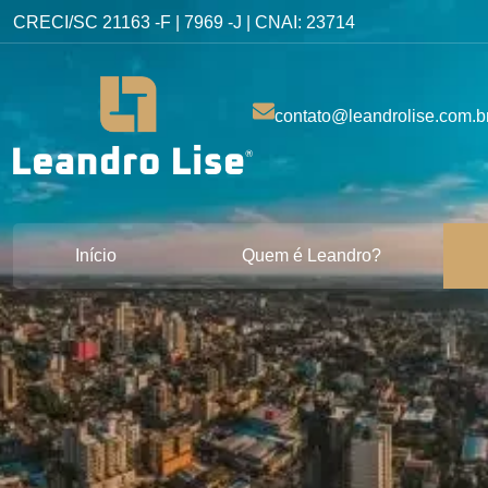
CRECI/SC 21163 -F | 7969 -J | CNAI: 23714
contato@leandrolise.com.b
Início
Quem é Leandro?