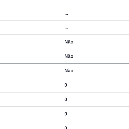
...
...
Não
Não
Não
0
0
0
0