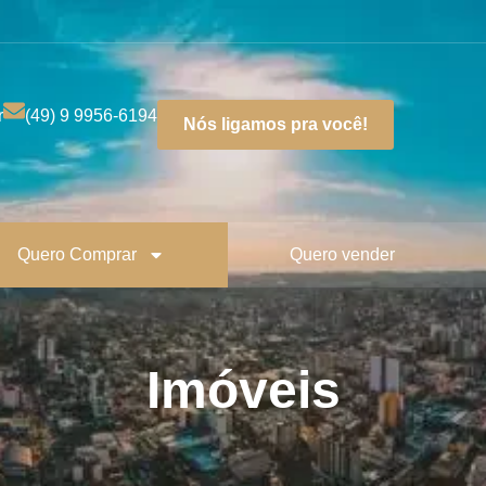
r
(49) 9 9956-6194
Nós ligamos pra você!
Quero Comprar
Quero vender
Imóveis