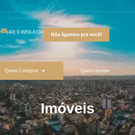
r
(49) 9 9956-6194
Nós ligamos pra você!
Quero Comprar
Quero vender
Imóveis